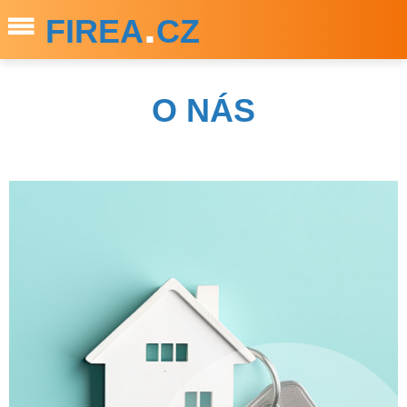
.
FIREA
CZ
O NÁS