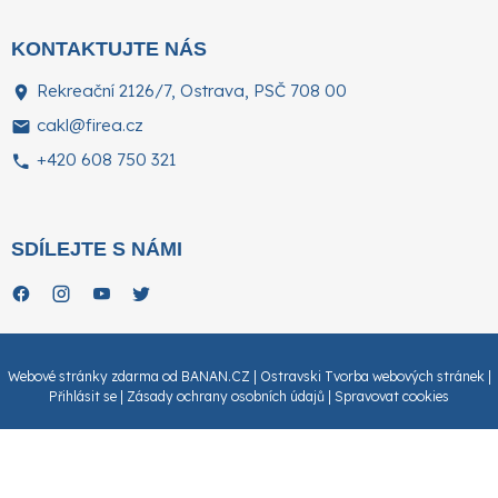
KONTAKTUJTE NÁS
Rekreační 2126/7, Ostrava, PSČ 708 00
cakl@firea.cz
+420 608 750 321
SDÍLEJTE S NÁMI
.
.
.
.
Webové stránky zdarma
od
BANAN.CZ
|
Ostravski Tvorba webových stránek
|
Přihlásit se
|
Zásady ochrany osobních údajů
|
Spravovat cookies